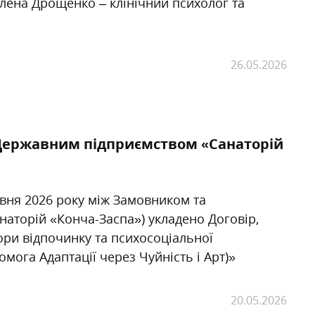
лена Дрощенко – клінічний психолог та
26.05.2026
а Державним підприємством «Санаторій
вня 2026 року між Замовником та
торій «Конча-Заспа») укладено Договір,
ори відпочинку та психосоціальної
омога Адаптації через Чуйність і Арт)»
20.05.2026