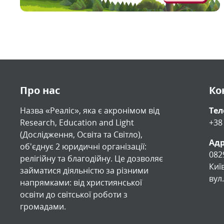
Про нас
Ко
Назва «Реаліс», яка є акронімом від
Те
Research, Education and Light
+38
(Дослідження, Освіта та Світло),
Адр
обʼєднує 2 юридичні організації:
082
релігійну та благодійну. Це дозволяє
Киї
займатися діяльністю за різними
вул
напрямками: від християнської
освіти до світської роботи з
громадами.