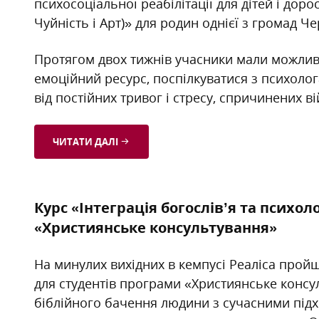
психосоціальної реабілітації для дітей і дор
Чуйність і Арт)» для родин однієї з громад Че
Протягом двох тижнів учасники мали можливі
емоційний ресурс, поспілкуватися з психоло
від постійних тривог і стресу, спричинених в
ЧИТАТИ ДАЛІ
Курс «Інтеграція богослів’я та психол
«Християнське консультування»
На минулих вихідних в кемпусі Реаліса пройшо
для студентів програми «Християнське конс
біблійного бачення людини з сучасними підхо