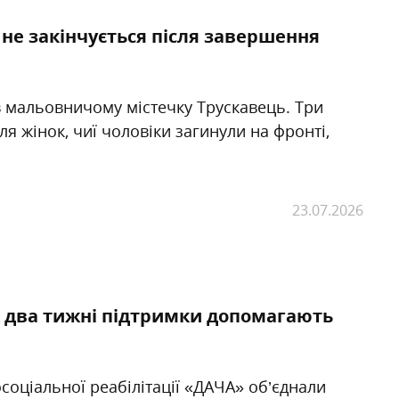
а не закінчується після завершення
 в мальовничому містечку Трускавець. Три
ля жінок, чиї чоловіки загинули на фронті,
23.07.2026
к два тижні підтримки допомагають
осоціальної реабілітації «ДАЧА» об’єднали