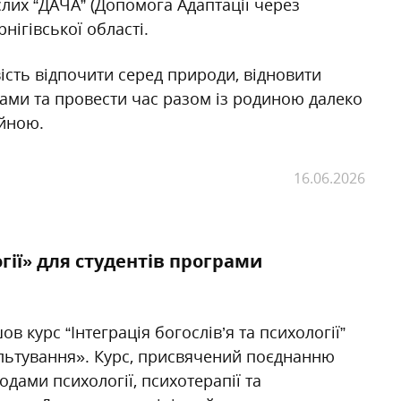
ослих “ДАЧА” (Допомога Адаптації через
рнігівської області.
сть відпочити серед природи, відновити
гами та провести час разом із родиною далеко
ійною.
16.06.2026
огії» для студентів програми
в курс “Інтеграція богослів’я та психології”
ультування». Курс, присвячений поєднанню
дами психології, психотерапії та