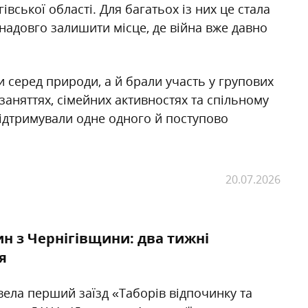
івської області. Для багатьох із них це стала
надовго залишити місце, де війна вже давно
 серед природи, а й брали участь у групових
 заняттях, сімейних активностях та спільному
 підтримували одне одного й поступово
20.07.2026
н з Чернігівщини: два тижні
я
ела перший заїзд «Таборів відпочинку та