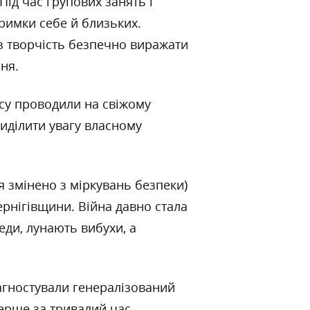
ід час групових занять і
тримки себе й близьких.
ез творчість безпечно виражати
ня.
асу проводили на свіжому
риділити увагу власному
’я змінено з міркувань безпеки)
рнігівщини. Війна давно стала
ди, лунають вибухи, а
іагностували генералізований
ерше за тривалий час