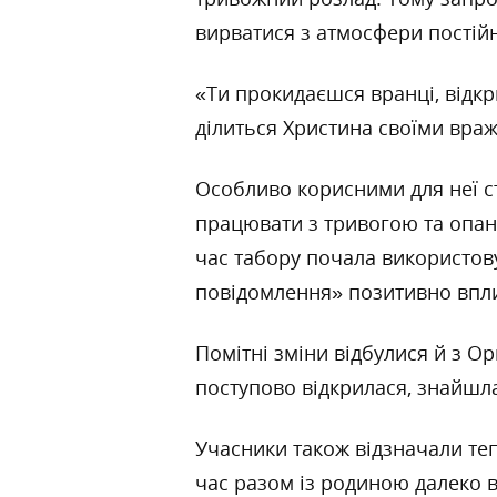
вирватися з атмосфери постійн
«Ти прокидаєшся вранці, відкр
ділиться Христина своїми вра
Особливо корисними для неї ст
працювати з тривогою та опан
час табору почала використову
повідомлення» позитивно впли
Помітні зміни відбулися й з О
поступово відкрилася, знайшла
Учасники також відзначали те
час разом із родиною далеко в