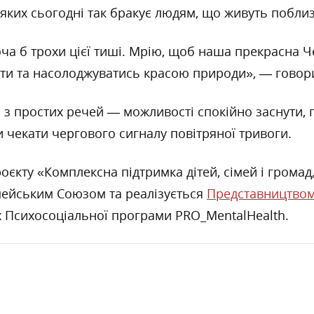
 яких сьогодні так бракує людям, що живуть побли
ча б трохи цієї тиші. Мрію, щоб наша прекрасна Че
ити та насолоджуватись красою природи», — говор
 з простих речей — можливості спокійно заснути, п
и чекати чергового сигналу повітряної тривоги.
оєкту «Комплексна підтримка дітей, сімей і громад
пейським Союзом та реалізується
Представництвом
 Психосоціальної програми PRO_MentalHealth.