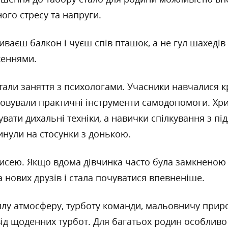
ого стресу та напруги.
иваєш балкон і чуєш спів пташок, а не гул шахедів
женнями.
али заняття з психологами. Учасники навчалися кр
овували практичні інструменти самодопомоги. Хри
вати дихальні техніки, а навички спілкування з під
нули на стосунки з донькою.
рисею. Якщо вдома дівчинка часто була замкненою 
 нових друзів і стала почуватися впевненіше.
плу атмосферу, турботу команди, мальовничу прир
ід щоденних турбот. Для багатьох родин особливо 