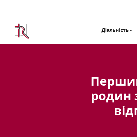
Діяльність
Перший
родин 
від