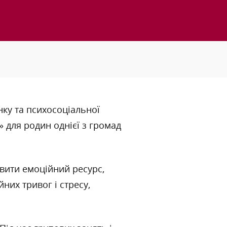
ку та психосоціальної
)» для родин однієї з громад
вити емоційний ресурс,
них тривог і стресу,