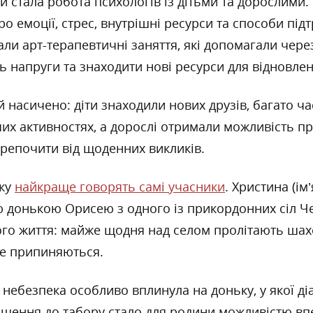
тала робота психологів із дітьми та дорослими. П
о емоції, стрес, внутрішні ресурси та способи під
ли арт-терапевтичні заняття, які допомагали чер
 напруги та знаходити нові ресурси для відновлен
й насичено: діти знаходили нових друзів, багато ч
рчих активностях, а дорослі отримали можливість п
ерепочити від щоденних викликів.
нку
найкраще говорять самі учасники
. Христина (ім
ю донькою Орисею з одного із прикордонних сіл Че
го життя: майже щодня над селом пролітають шахе
не припиняються.
 небезпека особливо вплинула на доньку, у якої д
шення до табору стало для родини можливістю вп