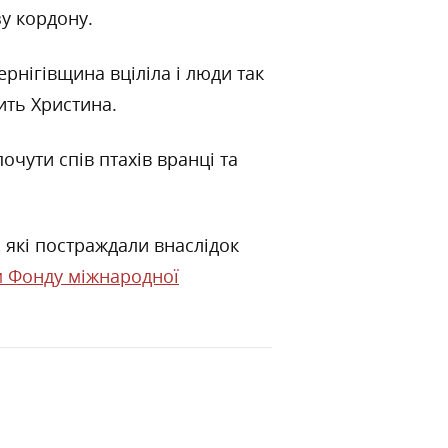
зу кордону.
рнігівщина вціліла і люди так
ить Христина.
очути спів птахів вранці та
, які постраждали внаслідок
 Фонду міжнародної