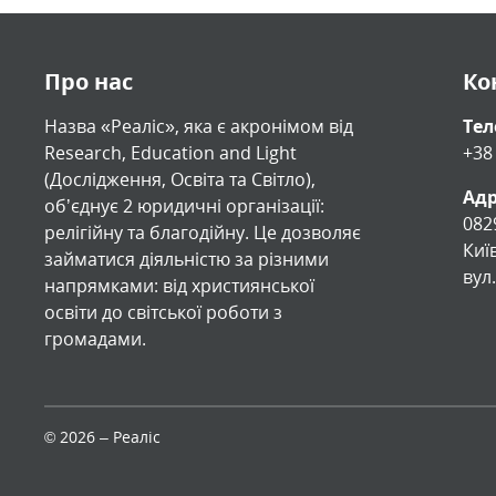
Про нас
Ко
Назва «Реаліс», яка є акронімом від
Те
Research, Education and Light
+38
(Дослідження, Освіта та Світло),
Адр
обʼєднує 2 юридичні організації:
082
релігійну та благодійну. Це дозволяє
Киї
займатися діяльністю за різними
вул
напрямками: від християнської
освіти до світської роботи з
громадами.
© 2026 – Реаліс