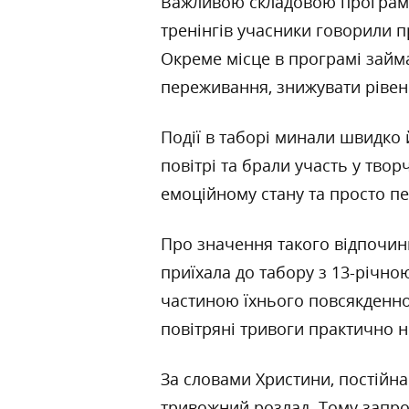
Важливою складовою програми с
тренінгів учасники говорили пр
Окреме місце в програмі займа
переживання, знижувати рівень
Події в таборі минали швидко 
повітрі та брали участь у тво
емоційному стану та просто п
Про значення такого відпочи
приїхала до табору з 13-річно
частиною їхнього повсякденно
повітряні тривоги практично 
За словами Христини, постійна
тривожний розлад. Тому запро