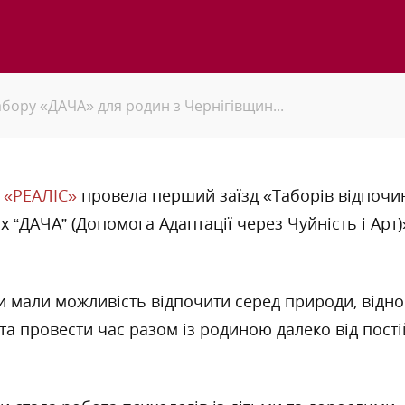
бору «ДАЧА» для родин з Чернігівщин...
 «РЕАЛІС»
провела перший заїзд «Таборів відпочин
лих “ДАЧА” (Допомога Адаптації через Чуйність і Арт
и мали можливість відпочити серед природи, відно
та провести час разом із родиною далеко від постій