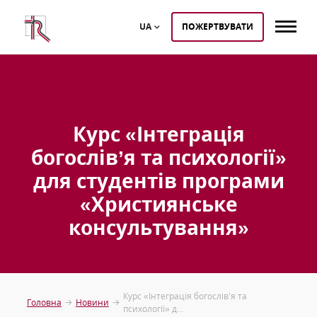
UA
ПОЖЕРТВУВАТИ
Курс «Інтеграція
богослів’я та психології»
для студентів програми
«Християнське
консультування»
Курс «Інтеграція богослів’я та
Головна
Новини
психології» д...