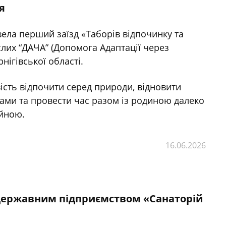
я
ела перший заїзд «Таборів відпочинку та
ослих “ДАЧА” (Допомога Адаптації через
нігівської області.
сть відпочити серед природи, відновити
гами та провести час разом із родиною далеко
ійною.
16.06.2026
а Державним підприємством «Санаторій