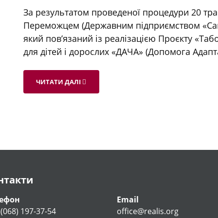
За результатом проведеної процедури 20 тра
Переможцем (Державним підприємством «Сана
який пов’язаний із реалізацією Проєкту «Табо
для дітей і дорослих «ДАЧА» (Допомога Адапта
ЧИТАТИ ДАЛІ
нтакти
лефон
Email
 (068) 197-37-54
office@realis.org