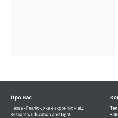
Про нас
Ко
Назва «Реаліс», яка є акронімом від
Те
Research, Education and Light
+38