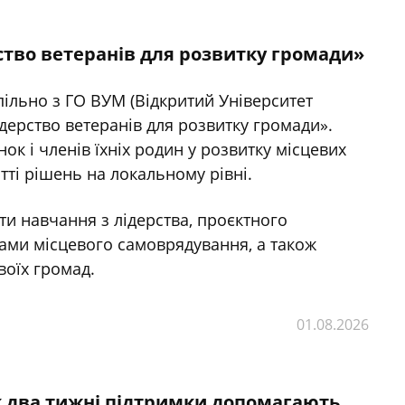
ство ветеранів для розвитку громади»
ільно з ГО ВУМ (Відкритий Університет
дерство ветеранів для розвитку громади».
ок і членів їхніх родин у розвитку місцевих
ті рішень на локальному рівні.
и навчання з лідерства, проєктного
нами місцевого самоврядування, а також
воїх громад.
01.08.2026
к два тижні підтримки допомагають