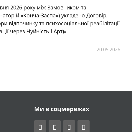
вня 2026 року між Замовником та
торій «Конча-Заспа») укладено Договір,
ри відпочинку та психосоціальної реабілітації
ції через Чуйність і Арт)»
20.05.2026
Ми в соцмережах