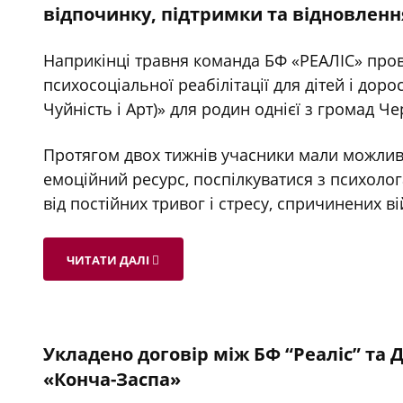
відпочинку, підтримки та відновленн
Наприкінці травня команда БФ «РЕАЛІС» пров
психосоціальної реабілітації для дітей і дор
Чуйність і Арт)» для родин однієї з громад Чер
Протягом двох тижнів учасники мали можливі
емоційний ресурс, поспілкуватися з психоло
від постійних тривог і стресу, спричинених в
ЧИТАТИ ДАЛІ
Укладено договір між БФ “Реаліс” т
«Конча-Заспа»