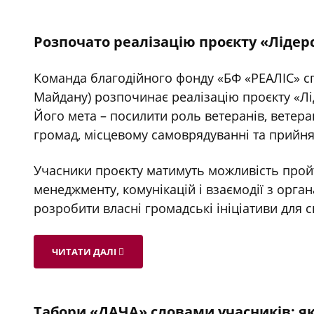
Розпочато реалізацію проєкту «Лідер
Команда благодійного фонду «БФ «РЕАЛІС» сп
Майдану) розпочинає реалізацію проєкту «Лі
Його мета – посилити роль ветеранів, ветеран
громад, місцевому самоврядуванні та прийнят
Учасники проєкту матимуть можливість пройт
менеджменту, комунікацій і взаємодії з орга
розробити власні громадські ініціативи для с
ЧИТАТИ ДАЛІ
Табори «ДАЧА» словами учасників: я