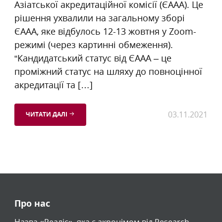
Азіатської акредитаційної комісії (ЄААА). Це
рішення ухвалили на загальному зборі
ЄААА, яке відбулось 12-13 жовтня у Zoom-
режимі (через картинні обмеження).
“Кандидатський статус від ЄААА – це
проміжний статус на шляху до повноцінної
акредитації та […]
03.11.2021
ЧИТАТИ ДАЛІ
Про нас
Назва «Реаліс», яка є акронімом від Research,