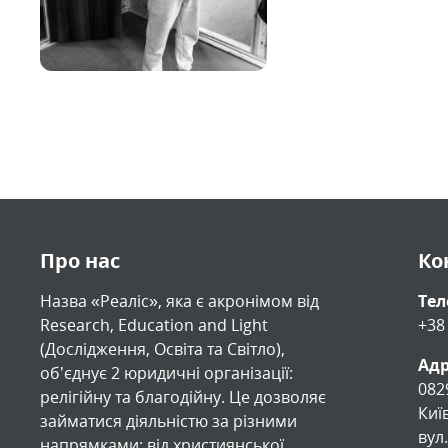
Про нас
Ко
Назва «Реаліс», яка є акронімом від
Те
Research, Education and Light
+38
(Дослідження, Освіта та Світло),
Адр
обʼєднує 2 юридичні організації:
082
релігійну та благодійну. Це дозволяє
Киї
займатися діяльністю за різними
вул
напрямками: від християнської