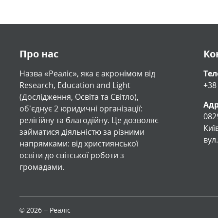
Про нас
Ко
Назва «Реаліс», яка є акронімом від
Те
Research, Education and Light
+38
(Дослідження, Освіта та Світло),
Адр
обʼєднує 2 юридичні організації:
082
релігійну та благодійну. Це дозволяє
Киї
займатися діяльністю за різними
вул
напрямками: від християнської
освіти до світської роботи з
громадами.
© 2026 – Реаліс