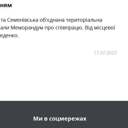
нням
” та Семенівська об’єднана територіальна
уклали Меморандум про співпрацю. Від місцевої
Деденко.
17.07.2023
Ми в соцмережах